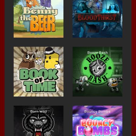
Main Sekarang
Main Sekarang
Book of Time
Booze Bash
Main Sekarang
Main Sekarang
Born Wild
Bouncy Bombs
Main Sekarang
Main Sekarang