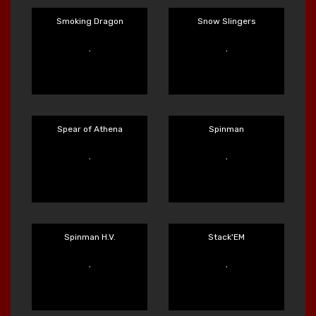
Sand and Ashes
Shaolin Master
Main Sekarang
Main Sekarang
SixSixSix
Slayers Inc
Main Sekarang
Main Sekarang
Smoking Dragon
Snow Slingers
Main Sekarang
Main Sekarang