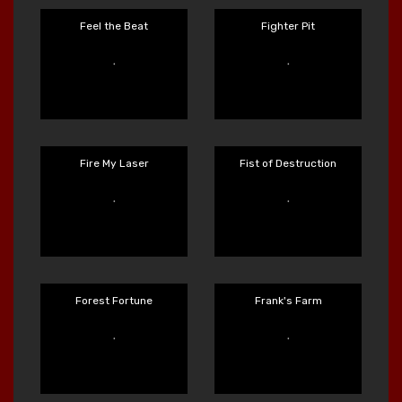
Eye of Medusa
Eye of the Panda
Main Sekarang
Main Sekarang
FRKN Bananas
Fear the Dark
Main Sekarang
Main Sekarang
Feel the Beat
Fighter Pit
Main Sekarang
Main Sekarang