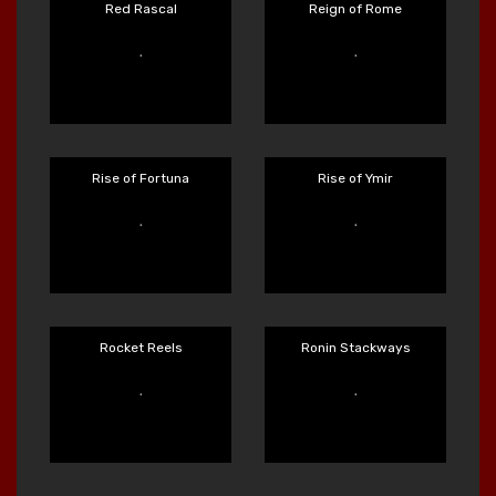
Main Sekarang
Main Sekarang
Rad Maxx
Rainbow Princess
Main Sekarang
Main Sekarang
Red Rascal
Reign of Rome
Main Sekarang
Main Sekarang
Rise of Fortuna
Rise of Ymir