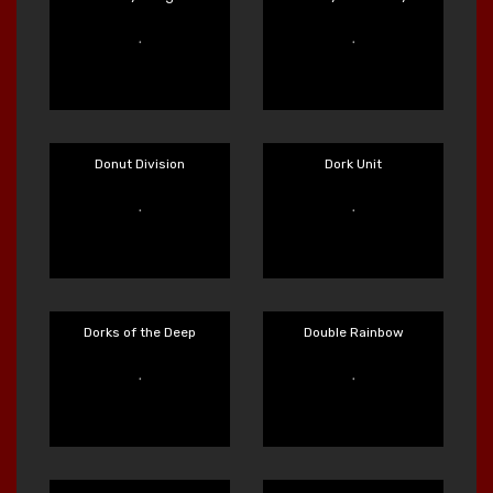
Main Sekarang
Main Sekarang
Donny Dough
Donny and Danny
Main Sekarang
Main Sekarang
Donut Division
Dork Unit
Main Sekarang
Main Sekarang