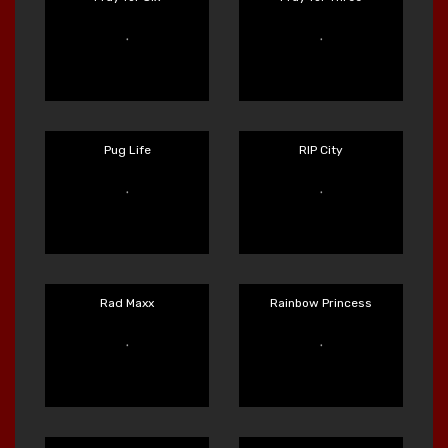
Main Sekarang
Main Sekarang
Phoenix DuelReels
Power of Ten
Main Sekarang
Main Sekarang
Pray for Six
Pray for Three
Main Sekarang
Main Sekarang
Pug Life
RIP City