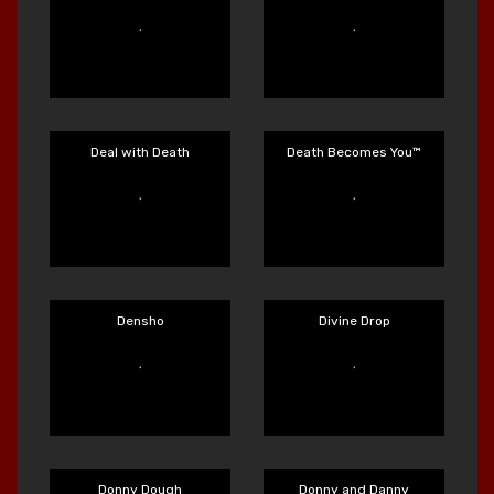
Dark Summoning
Dawn of Kings
Main Sekarang
Main Sekarang
Deal with Death
Death Becomes You™
Main Sekarang
Main Sekarang
Densho
Divine Drop