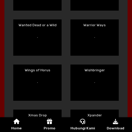
Twisted Labs
Ultimate Slot of America
Main Sekarang
Main Sekarang
Undead Fortune
Vending Machine
Main Sekarang
Main Sekarang
Wanted Dead or a Wild
Warrior Ways
Main Sekarang
Main Sekarang
Home
Promo
Hubungi Kami
Download