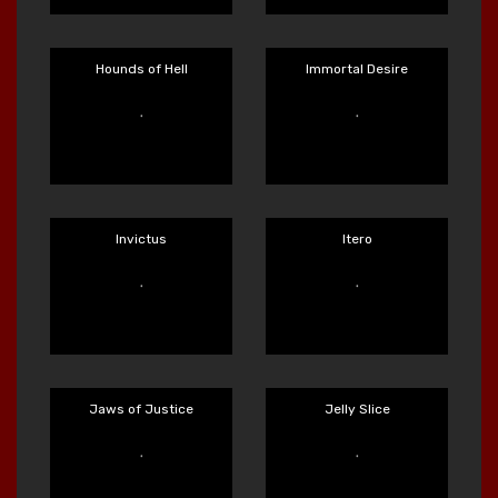
Hand Of Anubis
Harvest Wilds
Main Sekarang
Main Sekarang
Hop'n'Pop
Hot Ro$$
Main Sekarang
Main Sekarang
Hounds of Hell
Immortal Desire
Main Sekarang
Main Sekarang