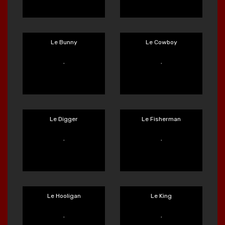
Keep 'em Cool
King Carrot
Main Sekarang
Main Sekarang
Klowns
Le Bandit
Main Sekarang
Main Sekarang
Le Bunny
Le Cowboy
Main Sekarang
Main Sekarang