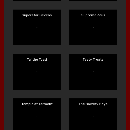
Stormborn
Stormforged
Main Sekarang
Main Sekarang
Strength of Hercules
Sun Princess
Main Sekarang
Main Sekarang
Superstar Sevens
Supreme Zeus
Main Sekarang
Main Sekarang