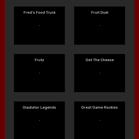
Fire My Laser
Fist of Destruction
Main Sekarang
Main Sekarang
Forest Fortune
Frank's Farm
Main Sekarang
Main Sekarang
Fred’s Food Truck
Fruit Duel
Main Sekarang
Main Sekarang