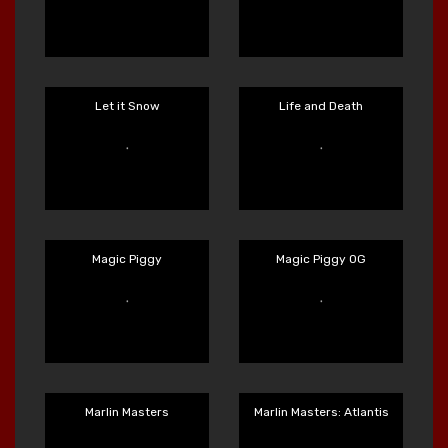
Le Santa
Le Sortudo
Main Sekarang
Main Sekarang
Le Viking
Le Zeus
Main Sekarang
Main Sekarang
Let it Snow
Life and Death
Main Sekarang
Main Sekarang