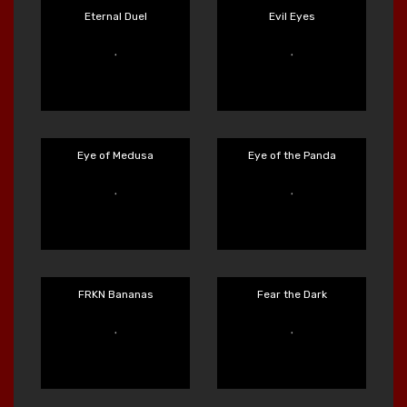
Main Sekarang
Main Sekarang
Dynasty of Death
Epic Bullets & Bounty
Main Sekarang
Main Sekarang
Eternal Duel
Evil Eyes
Main Sekarang
Main Sekarang