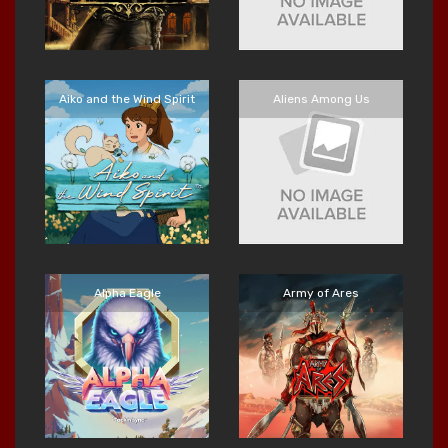
Aiko and the Wind Spirit
Aliens Among Us
Main Sekarang
Main Sekarang
Alpha Eagle
Army of Ares
Main Sekarang
Main Sekarang