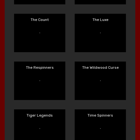
Tai the Toad
Tasty Treats
Main Sekarang
Main Sekarang
Temple of Torment
The Bowery Boys
Main Sekarang
Main Sekarang
The Count
The Luxe
Main Sekarang
Main Sekarang