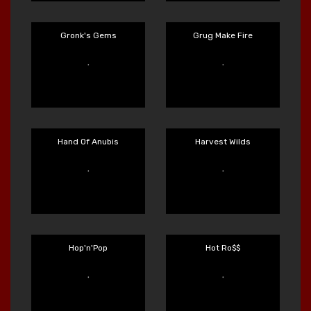
Frutz
Get The Cheese
Main Sekarang
Main Sekarang
Gladiator Legends
Great Game Rockies
Main Sekarang
Main Sekarang
Gronk's Gems
Grug Make Fire
Main Sekarang
Main Sekarang