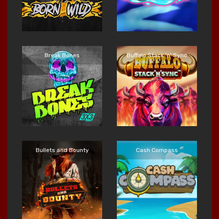
Break Bones
Buffalo Stack 'n' Sync
Main Sekarang
Main Sekarang
Bullets and Bounty
Cash Compass
Main Sekarang
Main Sekarang