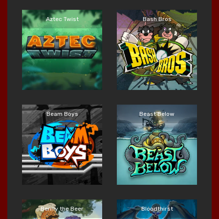
Aztec Twist
Bash Bros
Main Sekarang
Main Sekarang
Beam Boys
Beast Below
Main Sekarang
Main Sekarang
Benny the Beer
Bloodthirst