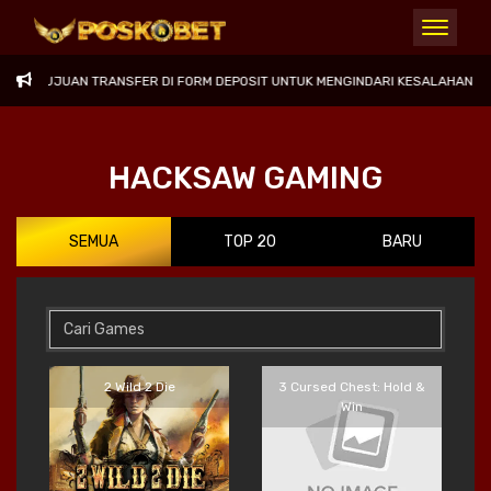
ER DI FORM DEPOSIT UNTUK MENGINDARI KESALAHAN TRANSFER.TERIMA KASI
HACKSAW GAMING
SEMUA
TOP 20
BARU
2 Wild 2 Die
3 Cursed Chest: Hold &
Win
Main Sekarang
Main Sekarang