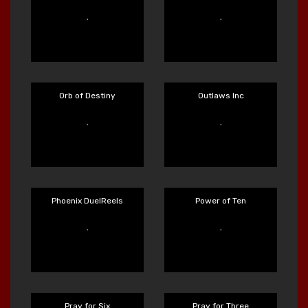
Main Sekarang
Main Sekarang
Mystery Motel
Nitro Nights
Main Sekarang
Main Sekarang
Octo Attack
OmNom
Main Sekarang
Main Sekarang
Orb of Destiny
Outlaws Inc