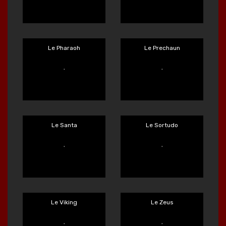
Le Digger
Le Fisherman
Main Sekarang
Main Sekarang
Le Hooligan
Le King
Main Sekarang
Main Sekarang
Le Pharaoh
Le Prechaun
Main Sekarang
Main Sekarang