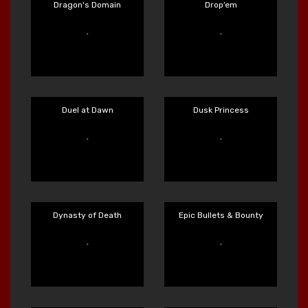
Dorks of the Deep
Double Rainbow
Main Sekarang
Main Sekarang
Dragon's Domain
Drop’em
Main Sekarang
Main Sekarang
Duel at Dawn
Dusk Princess