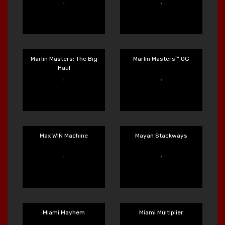
Magic Piggy
Magic Piggy OG
Main Sekarang
Main Sekarang
Marlin Masters
Marlin Masters: Atlantis
Main Sekarang
Main Sekarang
Marlin Masters: The Big
Marlin Masters™ OG
Haul
Main Sekarang
Main Sekarang