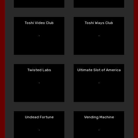
The Respinners
The Wildwood Curse
Main Sekarang
Main Sekarang
Tiger Legends
Time Spinners
Main Sekarang
Main Sekarang
Toshi Video Club
Toshi Ways Club
Main Sekarang
Main Sekarang