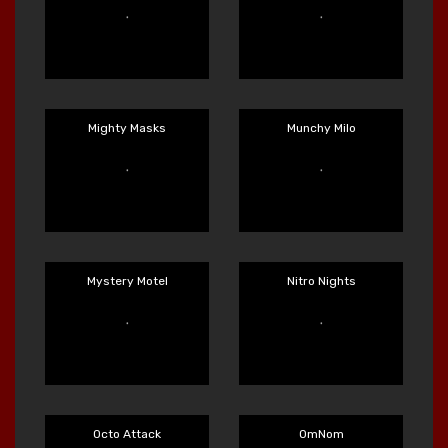
Max WIN Machine
Mayan Stackways
Main Sekarang
Main Sekarang
Miami Mayhem
Miami Multiplier
Main Sekarang
Main Sekarang
Mighty Masks
Munchy Milo