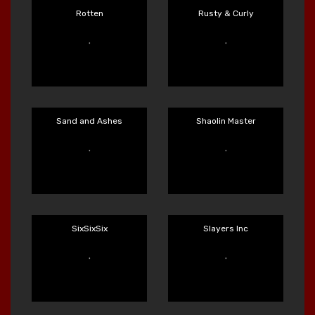
Main Sekarang
Main Sekarang
Rocket Reels
Ronin Stackways
Main Sekarang
Main Sekarang
Rotten
Rusty & Curly
Main Sekarang
Main Sekarang