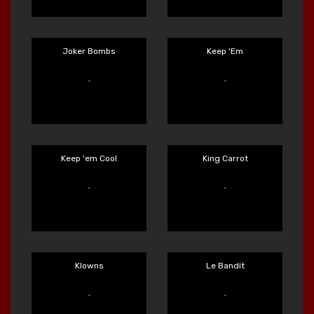
Invictus
Itero
Main Sekarang
Main Sekarang
Jaws of Justice
Jelly Slice
Main Sekarang
Main Sekarang
Joker Bombs
Keep 'Em
Main Sekarang
Main Sekarang