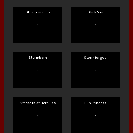
Spear of Athena
Spinman
Main Sekarang
Main Sekarang
Spinman H.V.
Stack'EM
Main Sekarang
Main Sekarang
Steamrunners
Stick ‘em
Main Sekarang
Main Sekarang