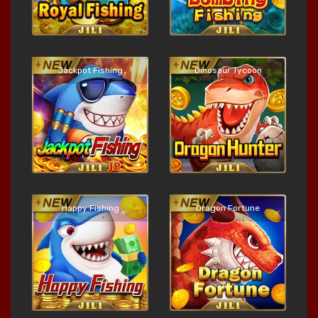
Jackpot Fishing
Dinosaur Tycoon
Main Sekarang
Main Sekarang
Happy Fishing
Dragon Fortune
Main Sekarang
Main Sekarang