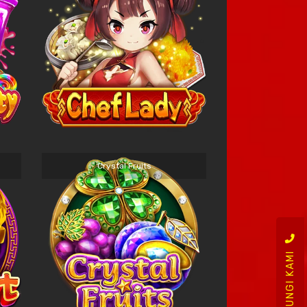
Main Sekarang
Crystal Fruits
Main Sekarang
HUBUNGI KAMI