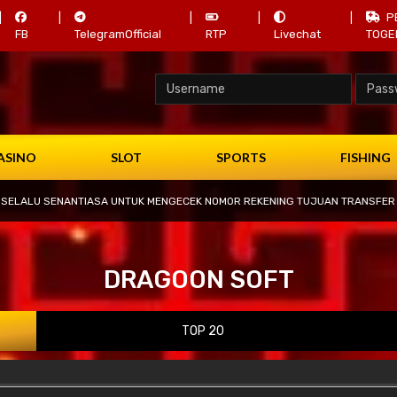
|
|
|
|
|
P
FB
TelegramOfficial
RTP
Livechat
TOGE
ASINO
SLOT
SPORTS
FISHING
GECEK NOMOR REKENING TUJUAN TRANSFER DI FORM DEPOSIT UNTUK MENGIND
DRAGOON SOFT
TOP 20