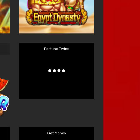
Fortune Twins
Main Sekarang
Get Money