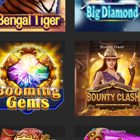
Booming Gems
Bounty Clash
Main Sekarang
Main Sekarang
Caishen Coming
Candy Dynasty