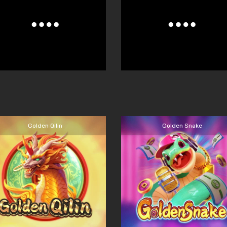
Main Sekarang
Main Sekarang
Golden Qilin
Golden Snake
Main Sekarang
Main Sekarang