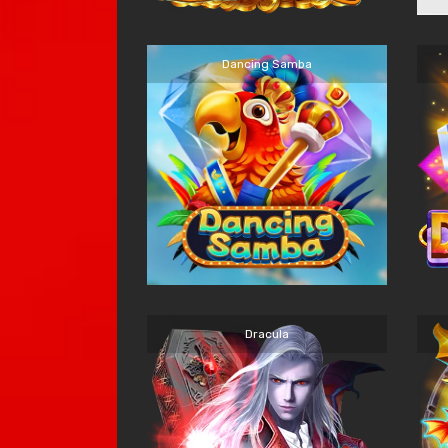
Dancing Samba
Main Sekarang
Dracula
Main Sekarang