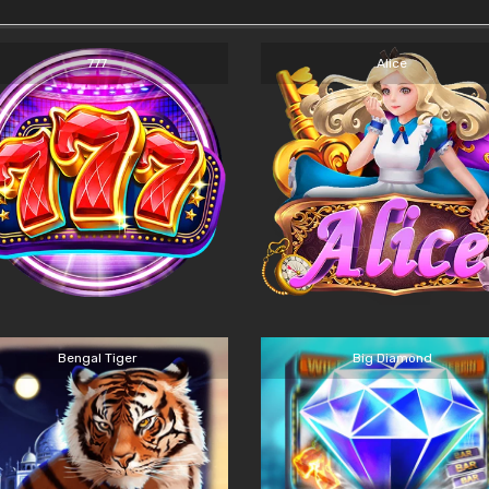
777
Alice
Main Sekarang
Main Sekarang
Bengal Tiger
Big Diamond
Main Sekarang
Main Sekarang