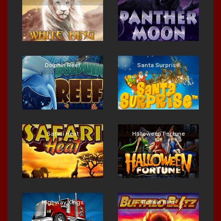
Main Sekarang
Main Sekarang
Dolphin Reef
Santa Surprise
Main Sekarang
Main Sekarang
Safari Heat
Halloween Fortune
Main Sekarang
Main Sekarang
Highway Kings
Buffalo Blitz