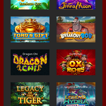
Toad's Gift
Breakout Bob
Main Sekarang
Main Sekarang
Dragon Chi
Ox Riches
Main Sekarang
Main Sekarang
Legacy of the Tiger
Legend of Hydra
Main Sekarang
Main Sekarang