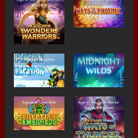
Warriors
Main Sekarang
Main Sekarang
Penguin Vacation
Midnight Wilds
Main Sekarang
Main Sekarang
Egyptian Emeralds
Age of the Gods Norse:
Ways of Thunder
Main Sekarang
Main Sekarang