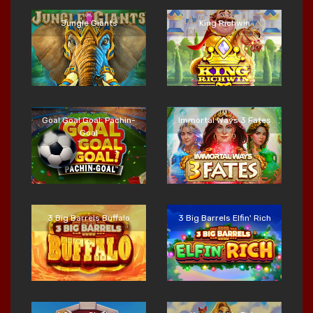
Jungle Giants
King Richwin
Main Sekarang
Main Sekarang
Goal Goal Goal: Pachin-
Immortal Ways 3 Fates
Goal
Main Sekarang
Main Sekarang
3 Big Barrels Buffalo
3 Big Barrels Elfin' Rich
Main Sekarang
Main Sekarang