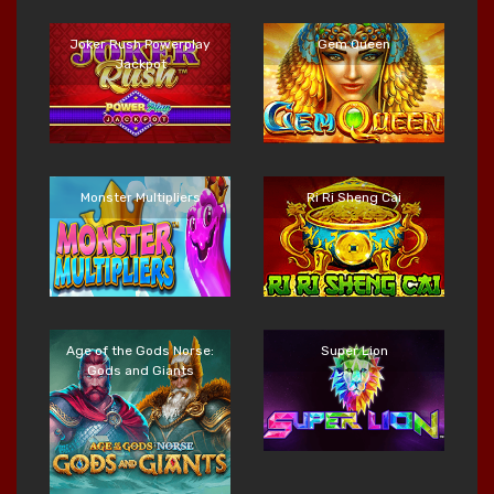
Joker Rush Powerplay
Gem Queen
Jackpot
Main Sekarang
Main Sekarang
Monster Multipliers
Ri Ri Sheng Cai
Main Sekarang
Main Sekarang
Age of the Gods Norse:
Super Lion
Gods and Giants
Main Sekarang
Main Sekarang