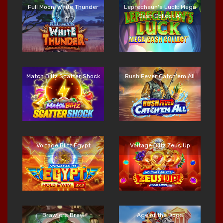
Full Moon: White Thunder
Leprechaun's Luck: Mega
Cash Collect A1
Main Sekarang
Main Sekarang
Match Blitz Scatter Shock
Rush Fever Catch'em All
Main Sekarang
Main Sekarang
Voltage Blitz Egypt
Voltage Blitz Zeus Up
Main Sekarang
Main Sekarang
Brawlers Brew
Age of the Dogs