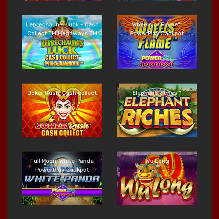
Leprechaun’s Luck - Cash
Wheels of Flame™
Collect TM Megaways TM
PowerPlay Jackpot
Main Sekarang
Main Sekarang
Joker Rush: Cash collect
Elephant Riches™
Main Sekarang
Main Sekarang
Full Moon: White Panda
Wu Long
PowerPlay Jackpot
Main Sekarang
Main Sekarang