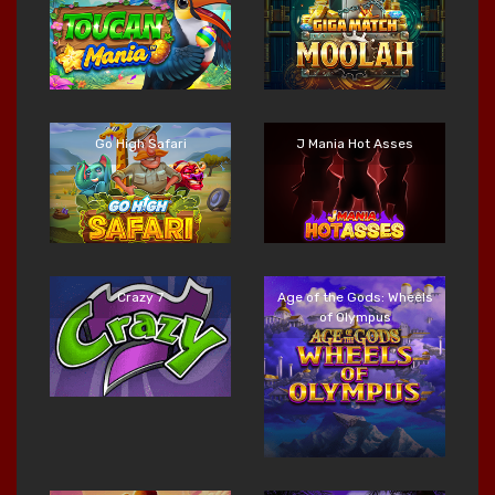
Main Sekarang
Main Sekarang
Go High Safari
J Mania Hot Asses
Main Sekarang
Main Sekarang
Crazy 7
Age of the Gods: Wheels
of Olympus
Main Sekarang
Main Sekarang